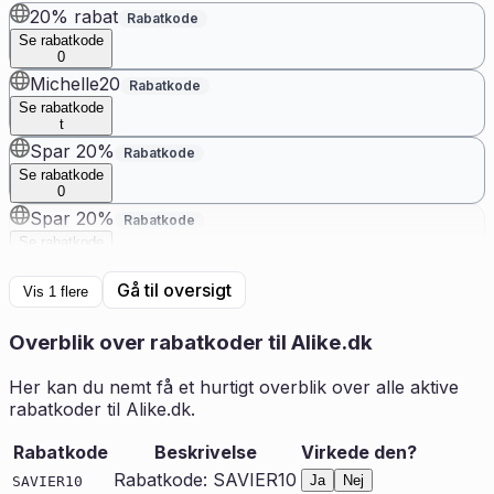
20% rabat
Rabatkode
Se rabatkode
0
Michelle20
Rabatkode
Se rabatkode
t
Spar 20%
Rabatkode
Se rabatkode
0
Spar 20%
Rabatkode
Se rabatkode
0
Gå til oversigt
Vis
1
flere
Overblik over rabatkoder til
Alike.dk
Her kan du nemt få et hurtigt overblik over alle aktive
rabatkoder til
Alike.dk
.
Rabatkode
Beskrivelse
Virkede den?
Rabatkode: SAVIER10
Ja
Nej
SAVIER10