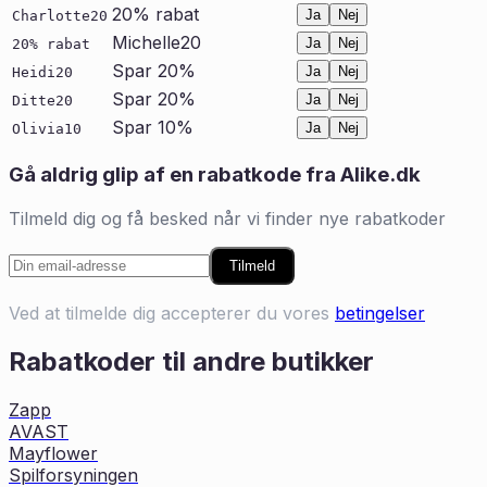
20% rabat
Ja
Nej
Charlotte20
Michelle20
Ja
Nej
20% rabat
Spar 20%
Ja
Nej
Heidi20
Spar 20%
Ja
Nej
Ditte20
Spar 10%
Ja
Nej
Olivia10
Gå aldrig glip af en rabatkode fra
Alike.dk
Tilmeld dig og få besked når vi finder nye rabatkoder
Tilmeld
Ved at tilmelde dig accepterer du vores
betingelser
Rabatkoder til andre butikker
Zapp
AVAST
Mayflower
Spilforsyningen