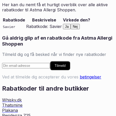
Her kan du nemt få et hurtigt overblik over alle aktive
rabatkoder til
Astma Allergi Shoppen
.
Rabatkode
Beskrivelse
Virkede den?
Rabatkode: Savier
Ja
Nej
Savier
Gå aldrig glip af en rabatkode fra
Astma Allergi
Shoppen
Tilmeld dig og få besked når vi finder nye rabatkoder
Tilmeld
Ved at tilmelde dig accepterer du vores
betingelser
Rabatkoder til andre butikker
Whisky.dk
Thatsmine
Plakana
Residenza 725