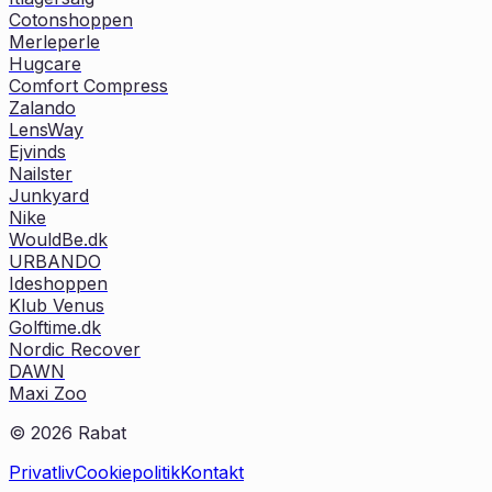
Cotonshoppen
Merleperle
Hugcare
Comfort Compress
Zalando
LensWay
Ejvinds
Nailster
Junkyard
Nike
WouldBe.dk
URBANDO
Ideshoppen
Klub Venus
Golftime.dk
Nordic Recover
DAWN
Maxi Zoo
©
2026
Rabat
Privatliv
Cookiepolitik
Kontakt