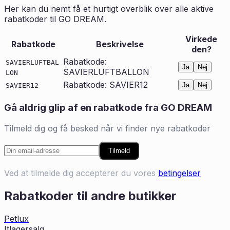
Her kan du nemt få et hurtigt overblik over alle aktive
rabatkoder til
GO DREAM
.
Virkede
Rabatkode
Beskrivelse
den?
Rabatkode:
SAVIERLUFTBAL
Ja
Nej
SAVIERLUFTBALLON
LON
Rabatkode: SAVIER12
Ja
Nej
SAVIER12
Gå aldrig glip af en rabatkode fra
GO DREAM
Tilmeld dig og få besked når vi finder nye rabatkoder
Tilmeld
Ved at tilmelde dig accepterer du vores
betingelser
Rabatkoder til andre butikker
Petlux
Itlagersalg