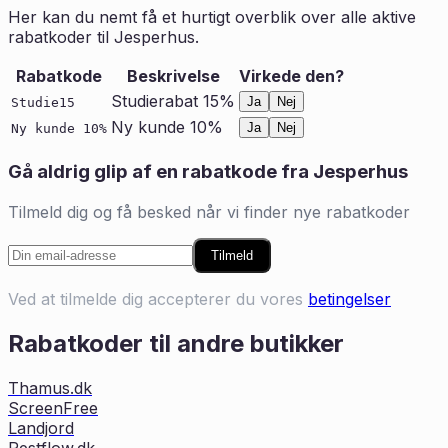
Her kan du nemt få et hurtigt overblik over alle aktive
rabatkoder til
Jesperhus
.
Rabatkode
Beskrivelse
Virkede den?
Studierabat 15%
Ja
Nej
Studie15
Ny kunde 10%
Ja
Nej
Ny kunde 10%
Gå aldrig glip af en rabatkode fra
Jesperhus
Tilmeld dig og få besked når vi finder nye rabatkoder
Tilmeld
Ved at tilmelde dig accepterer du vores
betingelser
Rabatkoder til andre butikker
Thamus.dk
ScreenFree
Landjord
Restflow.dk