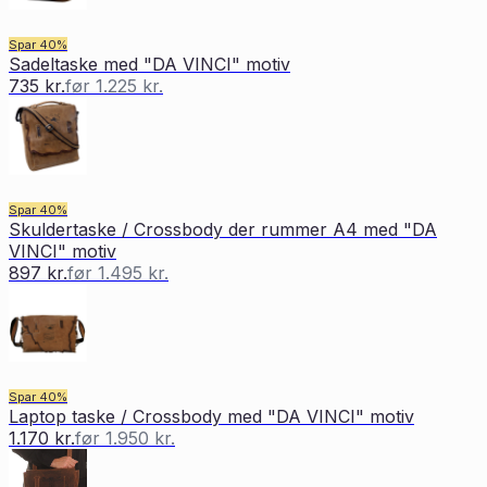
Spar
40
%
Sadeltaske med "DA VINCI" motiv
735 kr.
før
1.225 kr.
Spar
40
%
Skuldertaske / Crossbody der rummer A4 med "DA
VINCI" motiv
897 kr.
før
1.495 kr.
Spar
40
%
Laptop taske / Crossbody med "DA VINCI" motiv
1.170 kr.
før
1.950 kr.