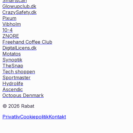
Smartscan
Glowupclub.dk
CrazySafety.dk
Pixum
Vibholm
10-4
ZNORE
Freehand Coffee Club
DigitalLicens.dk
Motatos
Synoptik
TheSnap
Tech shoppen
Sportmaster
Hydrolife
Ascendic
Octopus Denmark
©
2026
Rabat
Privatliv
Cookiepolitik
Kontakt