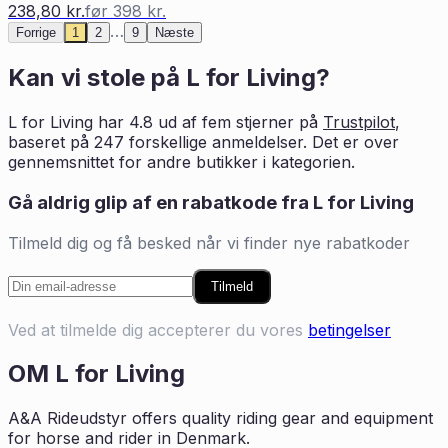
238,80 kr.
før
398 kr.
…
Forrige
1
2
9
Næste
Kan vi stole på
L for Living
?
L for Living
har
4.8
ud af fem stjerner på
Trustpilot
,
baseret på
247
forskellige anmeldelser. Det er
over
gennemsnittet for andre butikker i
kategorien
.
Gå aldrig glip af en rabatkode fra
L for Living
Tilmeld dig og få besked når vi finder nye rabatkoder
Tilmeld
Ved at tilmelde dig accepterer du vores
betingelser
OM
L for Living
A&A Rideudstyr offers quality riding gear and equipment
for horse and rider in Denmark.