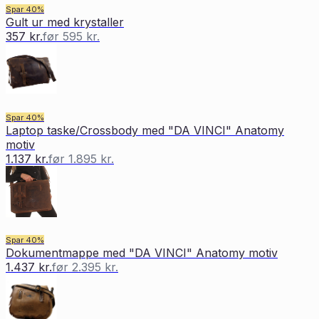
Spar
40
%
Gult ur med krystaller
357 kr.
før
595 kr.
Spar
40
%
Laptop taske/Crossbody med "DA VINCI" Anatomy
motiv
1.137 kr.
før
1.895 kr.
Spar
40
%
Dokumentmappe med "DA VINCI" Anatomy motiv
1.437 kr.
før
2.395 kr.