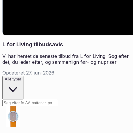
L for Living
tilbudsavis
Vi har hentet de seneste tilbud fra
L for Living
. Søg efter
det, du leder efter, og sammenlign før- og nupriser.
Opdateret
27. juni 2026
Sorter tilbud fra
L for Living
Alle typer
Søg i tilbud fra
L for Living