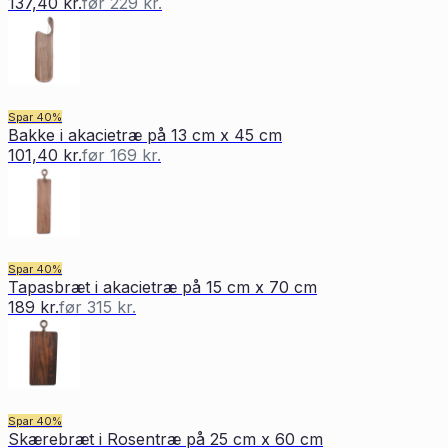
137,40 kr.
før
229 kr.
Spar
40
%
Bakke i akacietræ på 13 cm x 45 cm
101,40 kr.
før
169 kr.
Spar
40
%
Tapasbræt i akacietræ på 15 cm x 70 cm
189 kr.
før
315 kr.
Spar
40
%
Skærebræt i Rosentræ på 25 cm x 60 cm