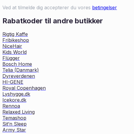
Ved at tilmelde dig accepterer du vores
betingelser
Rabatkoder til andre butikker
Rigtig Kaffe
Fribikeshop
NiceHair
Kids World
Flügger
Bosch Home
Telia (Danmark)
Dyreverdenen
HI-GENE
Royal Copenhagen
Lyshygge.dk
Icekore.dk
Rennoa
Relaxed Living
Temashop
Sit’n Sleep
Army Star