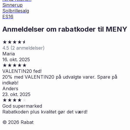
Sinnerup
Solbrillesalg
ES16
Anmeldelser om rabatkoder til
MENY
★
★
★
★
★
★
4.5
(
2
anmeldelser)
Maria
16. okt. 2025
★
★
★
★
★
VALENTIN20 fed!
20% med VALENTIN20 på udvalgte varer. Spare på
indkøb!
Anders
23. okt. 2025
★
★
★
★
★
God supermarked
Rabatkoden plus kvalitet gør det værd!
©
2026
Rabat