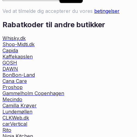
Ved at tilmelde dig accepterer du vores
betingelser
Rabatkoder til andre butikker
Whisky.dk
Shop-Midti.dk
Capida
Kaffekapslen
GOSH
DAWN
BonBon-Land
Cana Care
Proshop
Gammelholm Copenhagen
Mecindo
Camilla Krøyer
Lundemøllen
CLKWeb.dk
carVertical
Rito
Ninja Kitchen