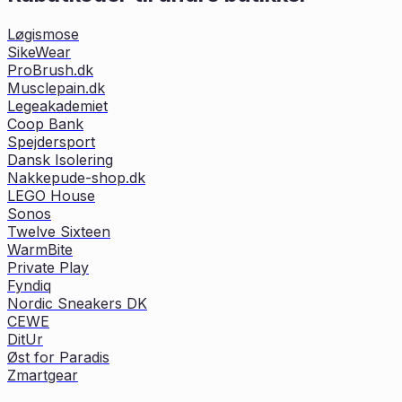
Løgismose
SikeWear
ProBrush.dk
Musclepain.dk
Legeakademiet
Coop Bank
Spejdersport
Dansk Isolering
Nakkepude-shop.dk
LEGO House
Sonos
Twelve Sixteen
WarmBite
Private Play
Fyndiq
Nordic Sneakers DK
CEWE
DitUr
Øst for Paradis
Zmartgear