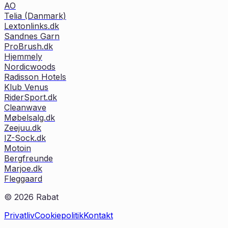
AO
Telia (Danmark)
Lextonlinks.dk
Sandnes Garn
ProBrush.dk
Hjemmely
Nordicwoods
Radisson Hotels
Klub Venus
RiderSport.dk
Cleanwave
Møbelsalg.dk
Zeejuu.dk
IZ-Sock.dk
Motoin
Bergfreunde
Marjoe.dk
Fleggaard
©
2026
Rabat
Privatliv
Cookiepolitik
Kontakt