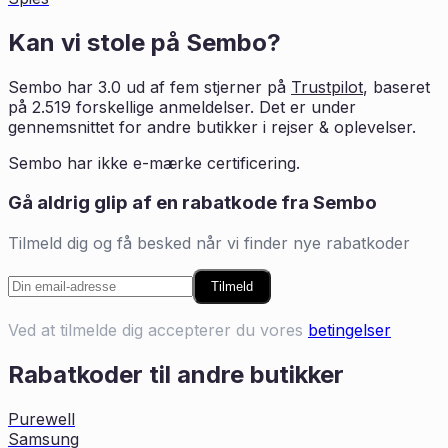
Kan vi stole på
Sembo
?
Sembo
har
3.0
ud af fem stjerner på
Trustpilot
, baseret
på
2.519
forskellige anmeldelser. Det er
under
gennemsnittet for andre butikker i
rejser & oplevelser
.
Sembo har ikke e-mærke certificering.
Gå aldrig glip af en rabatkode fra
Sembo
Tilmeld dig og få besked når vi finder nye rabatkoder
Tilmeld
Ved at tilmelde dig accepterer du vores
betingelser
Rabatkoder til andre butikker
Purewell
Samsung