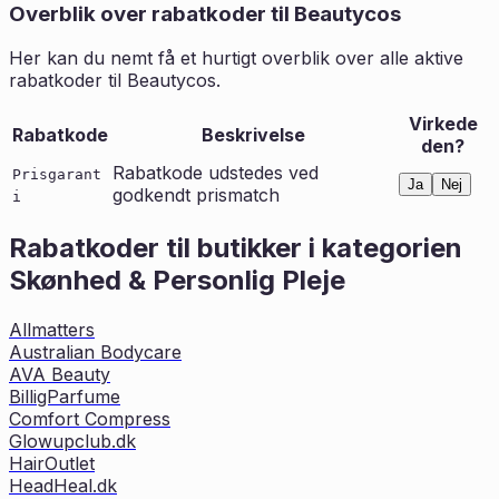
Overblik over rabatkoder til
Beautycos
Her kan du nemt få et hurtigt overblik over alle aktive
rabatkoder til
Beautycos
.
Virkede
Rabatkode
Beskrivelse
den?
Rabatkode udstedes ved
Prisgarant
Ja
Nej
godkendt prismatch
i
Rabatkoder til butikker i kategorien
Skønhed & Personlig Pleje
Allmatters
Australian Bodycare
AVA Beauty
BilligParfume
Comfort Compress
Glowupclub.dk
HairOutlet
HeadHeal.dk