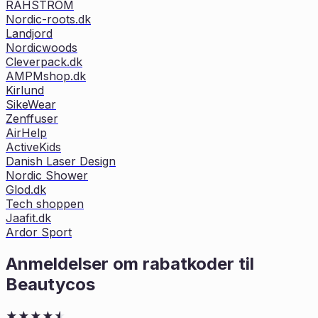
RAHSTRÖM
Nordic-roots.dk
Landjord
Nordicwoods
Cleverpack.dk
AMPMshop.dk
Kirlund
SikeWear
Zenffuser
AirHelp
ActiveKids
Danish Laser Design
Nordic Shower
Glod.dk
Tech shoppen
Jaafit.dk
Ardor Sport
Anmeldelser om rabatkoder til
Beautycos
★
★
★
★
★
★