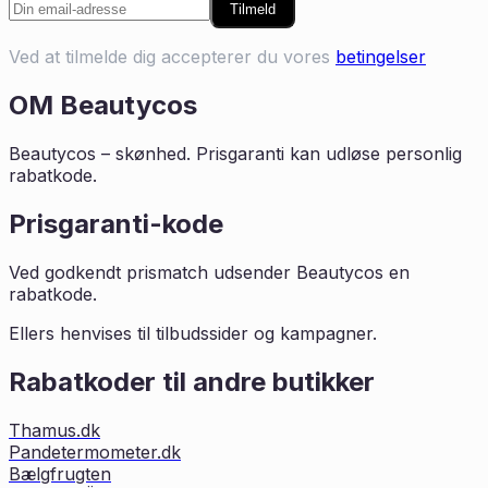
Tilmeld
Ved at tilmelde dig accepterer du vores
betingelser
OM
Beautycos
Beautycos – skønhed. Prisgaranti kan udløse personlig
rabatkode.
Prisgaranti-kode
Ved godkendt prismatch udsender Beautycos en
rabatkode.
Ellers henvises til tilbudssider og kampagner.
Rabatkoder til andre butikker
Thamus.dk
Pandetermometer.dk
Bælgfrugten