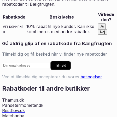
rabatkoder til
Bælgfrugten
.
Virkede
Rabatkode
Beskrivelse
den?
10% rabat til nye kunder. Kan ikke
Ja
VELKOMMEN1
kombineres med andre rabatter.
0
Nej
Gå aldrig glip af en rabatkode fra
Bælgfrugten
Tilmeld dig og få besked når vi finder nye rabatkoder
Tilmeld
Ved at tilmelde dig accepterer du vores
betingelser
Rabatkoder til andre butikker
Thamus.dk
Pandetermometer.dk
Restflow.dk
Matchacha