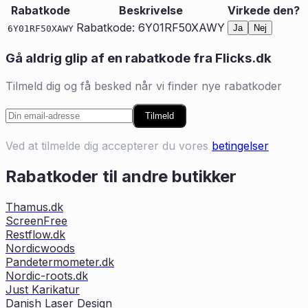
Rabatkode
Beskrivelse
Virkede den?
Rabatkode: 6Y01RF50XAWY
Ja
Nej
6Y01RF50XAWY
Gå aldrig glip af en rabatkode fra
Flicks.dk
Tilmeld dig og få besked når vi finder nye rabatkoder
Tilmeld
Ved at tilmelde dig accepterer du vores
betingelser
Rabatkoder til andre butikker
Thamus.dk
ScreenFree
Restflow.dk
Nordicwoods
Pandetermometer.dk
Nordic-roots.dk
Just Karikatur
Danish Laser Design