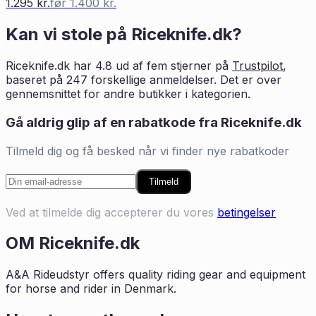
1.295 kr.
før
1.400 kr.
Kan vi stole på
Riceknife.dk
?
Riceknife.dk
har
4.8
ud af fem stjerner på
Trustpilot
,
baseret på
247
forskellige anmeldelser. Det er
over
gennemsnittet for andre butikker i
kategorien
.
Gå aldrig glip af en rabatkode fra
Riceknife.dk
Tilmeld dig og få besked når vi finder nye rabatkoder
Tilmeld
Ved at tilmelde dig accepterer du vores
betingelser
OM
Riceknife.dk
A&A Rideudstyr offers quality riding gear and equipment
for horse and rider in Denmark.