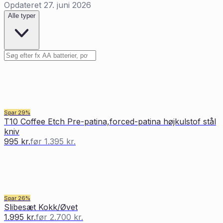
Opdateret
27. juni 2026
Sorter tilbud fra
Riceknife.dk
Alle typer
Søg i tilbud fra
Riceknife.dk
Spar
29
%
T10 Coffee Etch Pre-patina,forced-patina højkulstof stål
kniv
995 kr.
før
1.395 kr.
Spar
26
%
Slibesæt Kokk/Øvet
1.995 kr.
før
2.700 kr.