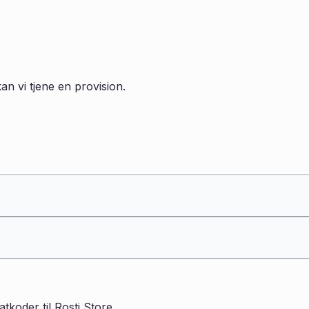
an vi tjene en provision.
atkoder til
Rosti Store
.