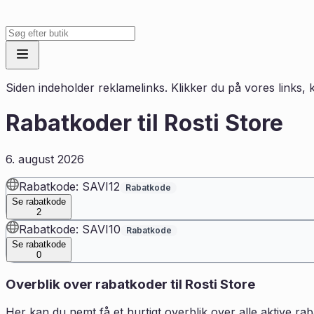
Siden indeholder reklamelinks. Klikker du på vores links, k
Rabatkoder til
Rosti Store
6. august 2026
Rabatkode: SAVI12
Rabatkode
Se rabatkode
2
Rabatkode: SAVI10
Rabatkode
Se rabatkode
0
Overblik over rabatkoder til
Rosti Store
Her kan du nemt få et hurtigt overblik over alle aktive rab