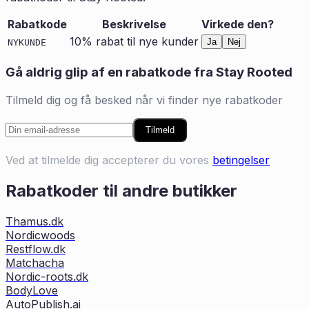
Rabatkode
Beskrivelse
Virkede den?
10% rabat til nye kunder
Ja
Nej
NYKUNDE
Gå aldrig glip af en rabatkode fra
Stay Rooted
Tilmeld dig og få besked når vi finder nye rabatkoder
Tilmeld
Ved at tilmelde dig accepterer du vores
betingelser
Rabatkoder til andre butikker
Thamus.dk
Nordicwoods
Restflow.dk
Matchacha
Nordic-roots.dk
BodyLove
AutoPublish.ai