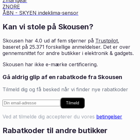
Zmartgear
ZNORE
ÅBN - SKYEN indeklima-sensor
Kan vi stole på
Skousen
?
Skousen
har
4.0
ud af fem stjerner på
Trustpilot
,
baseret på
25.371
forskellige anmeldelser. Det er
over
gennemsnittet for andre butikker i
elektronik & gadgets
.
Skousen har ikke e-mærke certificering.
Gå aldrig glip af en rabatkode fra
Skousen
Tilmeld dig og få besked når vi finder nye rabatkoder
Tilmeld
Ved at tilmelde dig accepterer du vores
betingelser
Rabatkoder til andre butikker