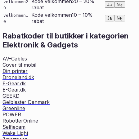
Kode velkommen20 – 20%
velkommen2
Ja
Nej
rabat
0
Kode velkommen10 – 10%
velkommen1
Ja
Nej
rabat
0
Rabatkoder til butikker i kategorien
Elektronik & Gadgets
AV-Cables
Cover til mobil
Din printer
Droneland.dk
E-Gear.dk
E-Gear.dk
GEEKD
Gelblaster Danmark
Greenline
POWER
RobotterOnline
Selfiecam
Wake Light