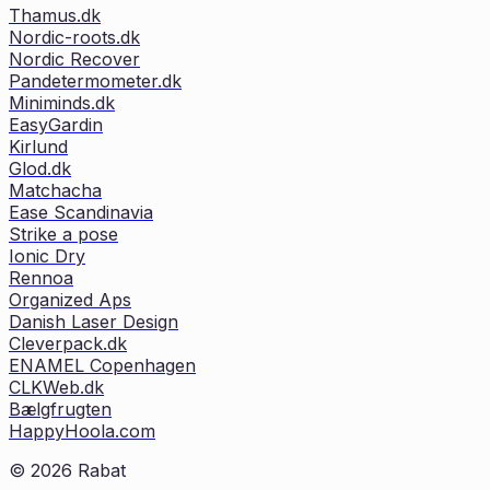
Thamus.dk
Nordic-roots.dk
Nordic Recover
Pandetermometer.dk
Miniminds.dk
EasyGardin
Kirlund
Glod.dk
Matchacha
Ease Scandinavia
Strike a pose
Ionic Dry
Rennoa
Organized Aps
Danish Laser Design
Cleverpack.dk
ENAMEL Copenhagen
CLKWeb.dk
Bælgfrugten
HappyHoola.com
©
2026
Rabat