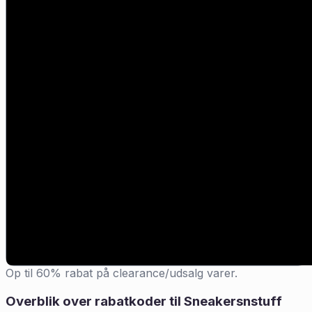
Op til 60% rabat på clearance/udsalg varer.
Overblik over rabatkoder til
Sneakersnstuff