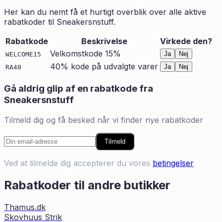
Her kan du nemt få et hurtigt overblik over alle aktive
rabatkoder til
Sneakersnstuff
.
Rabatkode
Beskrivelse
Virkede den?
Velkomstkode 15%
Ja
Nej
WELCOME15
40% kode på udvalgte varer
Ja
Nej
RA40
Gå aldrig glip af en rabatkode fra
Sneakersnstuff
Tilmeld dig og få besked når vi finder nye rabatkoder
Tilmeld
Ved at tilmelde dig accepterer du vores
betingelser
Rabatkoder til andre butikker
Thamus.dk
Skovhuus Strik