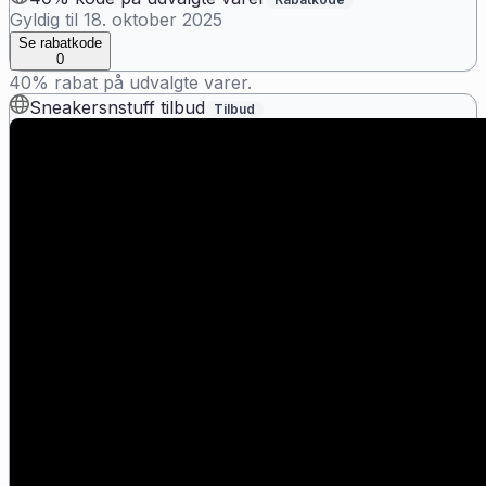
Gyldig til
18. oktober 2025
Se rabatkode
0
40% rabat på udvalgte varer.
Sneakersnstuff tilbud
Tilbud