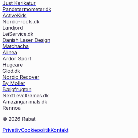
Just Karikatur
Pandetermometer.dk
ActiveKids
Nordic-roots.dk
Landjord
LeiService.dk
Danish Laser Design
Matchacha
Alinea
Ardor Sport
Hugcare
Glod.dk
Nordic Recover
By Moller
Bælgfrugten
NextLevelGames.dk
Amazinganimals.dk
Rennoa
©
2026
Rabat
Privatliv
Cookiepolitik
Kontakt