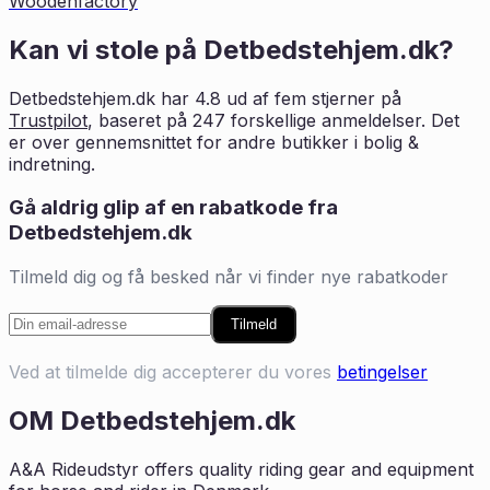
Woodenfactory
Kan vi stole på
Detbedstehjem.dk
?
Detbedstehjem.dk
har
4.8
ud af fem stjerner på
Trustpilot
, baseret på
247
forskellige anmeldelser. Det
er
over
gennemsnittet for andre butikker i
bolig &
indretning
.
Gå aldrig glip af en rabatkode fra
Detbedstehjem.dk
Tilmeld dig og få besked når vi finder nye rabatkoder
Tilmeld
Ved at tilmelde dig accepterer du vores
betingelser
OM
Detbedstehjem.dk
A&A Rideudstyr offers quality riding gear and equipment