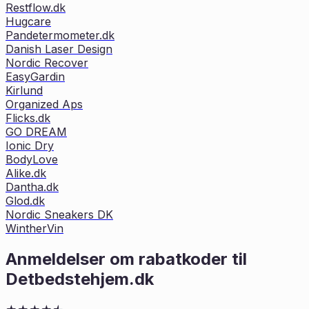
Restflow.dk
Hugcare
Pandetermometer.dk
Danish Laser Design
Nordic Recover
EasyGardin
Kirlund
Organized Aps
Flicks.dk
GO DREAM
Ionic Dry
BodyLove
Alike.dk
Dantha.dk
Glod.dk
Nordic Sneakers DK
WintherVin
Anmeldelser om rabatkoder til
Detbedstehjem.dk