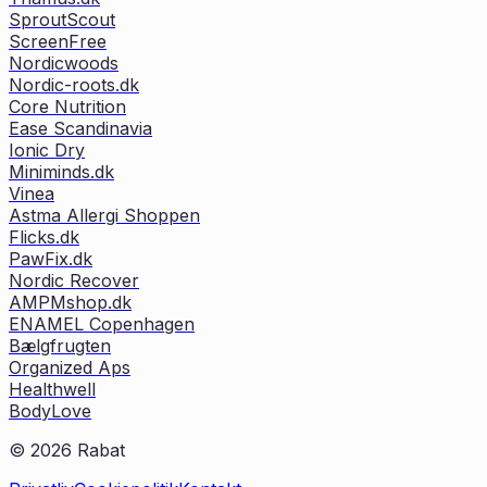
SproutScout
ScreenFree
Nordicwoods
Nordic-roots.dk
Core Nutrition
Ease Scandinavia
Ionic Dry
Miniminds.dk
Vinea
Astma Allergi Shoppen
Flicks.dk
PawFix.dk
Nordic Recover
AMPMshop.dk
ENAMEL Copenhagen
Bælgfrugten
Organized Aps
Healthwell
BodyLove
©
2026
Rabat