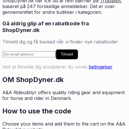
ShopDyner.dk
har
4.8
ud af fem stjerner på
Trustpilot
,
baseret på
247
forskellige anmeldelser. Det er
over
gennemsnittet for andre butikker i
kategorien
.
Gå aldrig glip af en rabatkode fra
ShopDyner.dk
Tilmeld dig og få besked når vi finder nye rabatkoder
Tilmeld
Ved at tilmelde dig accepterer du vores
betingelser
OM
ShopDyner.dk
A&A Rideudstyr offers quality riding gear and equipment
for horse and rider in Denmark.
How to use the code
Choose your items and add them to the cart on the A&A